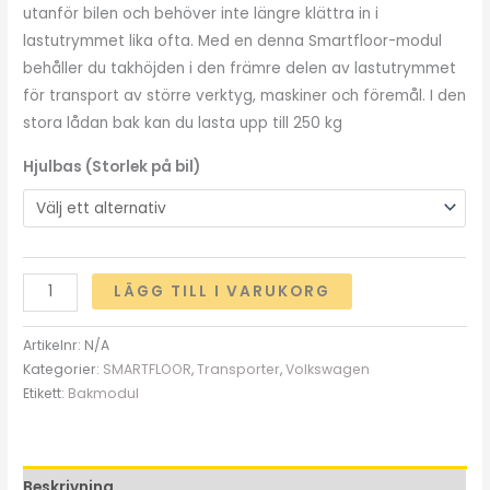
utanför bilen och behöver inte längre klättra in i
lastutrymmet lika ofta. Med en denna Smartfloor-modul
behåller du takhöjden i den främre delen av lastutrymmet
för transport av större verktyg, maskiner och föremål. I den
stora lådan bak kan du lasta upp till 250 kg
Hjulbas (Storlek på bil)
LÄGG TILL I VARUKORG
Artikelnr:
N/A
Kategorier:
SMARTFLOOR
,
Transporter
,
Volkswagen
Etikett:
Bakmodul
Beskrivning