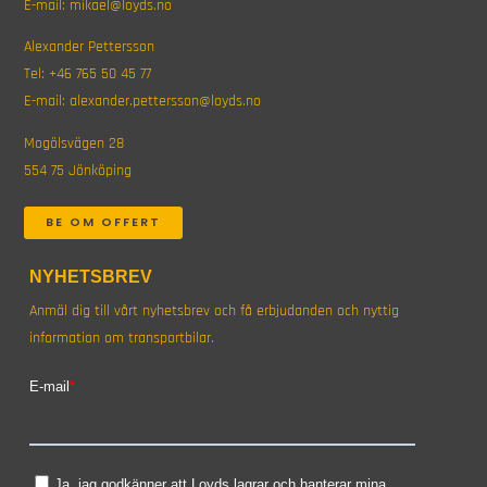
E-mail:
mikael@loyds.no
Alexander Pettersson
Tel:
+46 765 50 45 77
E-mail:
alexander.pettersson@loyds.no
Mogölsvägen 28
554 75 Jönköping
BE OM OFFERT
NYHETSBREV
Anmäl dig till vårt nyhetsbrev och få erbjudanden och nyttig
information om transportbilar.