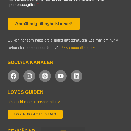
Du kan när som helst dra tillbaka ditt samtycke. Läs mer om hur vi
behandlar personuppgifter i vår
Personuppgiftspolicy
.
SOCIALA KANALER
F
I
B
Y
L
a
n
l
o
i
c
s
o
u
n
e
t
g
t
k
LOYDS GUIDEN
b
a
g
u
e
o
g
e
b
d
Läs artiklar om transportbilar >
o
r
r
e
i
k
a
n
BOKA GRATIS DEMO
m