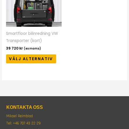
produkten
har
flera
varianter.
De
Smartfloor bilinredning VW
olika
Transporter (kort)
alternativen
39 720
kr
(ex moms)
kan
VÄLJ ALTERNATIV
väljas
på
produktsidan
KONTAKTA OSS
Mikael Reimblad
Tel:
+46 707 43 22 29