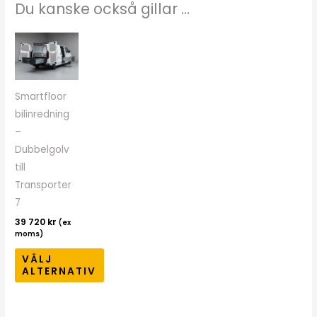
Du kanske också gillar …
Den
här
produkten
har
Smartfloor
flera
bilinredning
varianter.
–
De
Dubbelgolv
olika
till
alternativen
Transporter
kan
7
väljas
39 720
kr
(ex
på
moms)
produktsidan
VÄLJ
ALTERNATIV