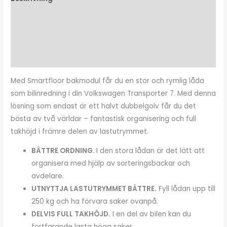
Ytterligare information
Recensioner (0)
Dokumenter/Monteringsmanualer
Med Smartfloor bakmodul får du en stor och rymlig låda
som bilinredning i din Volkswagen Transporter 7. Med denna
lösning som endast är ett halvt dubbelgolv får du det
bästa av två världar – fantastisk organisering och full
takhöjd i främre delen av lastutrymmet.
BÄTTRE ORDNING.
I den stora lådan är det lätt att
organisera med hjälp av sorteringsbackar och
avdelare.
UTNYTTJA LASTUTRYMMET BÄTTRE.
Fyll lådan upp till
250 kg och ha förvara saker ovanpå.
DELVIS FULL TAKHÖJD.
I en del av bilen kan du
fortfarande lasta höga saker.