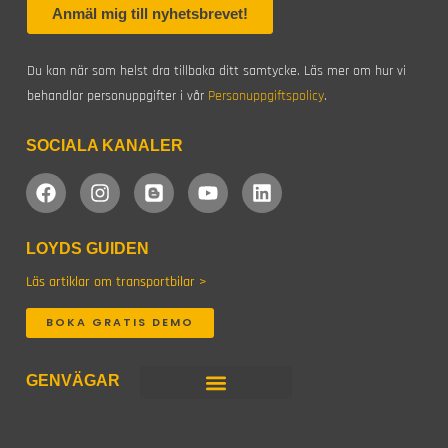
Du kan när som helst dra tillbaka ditt samtycke. Läs mer om hur vi
behandlar personuppgifter i vår
Personuppgiftspolicy
.
SOCIALA KANALER
F
I
B
Y
L
a
n
l
o
i
c
s
o
u
n
e
t
g
t
k
LOYDS GUIDEN
b
a
g
u
e
o
g
e
b
d
Läs artiklar om transportbilar >
o
r
r
e
i
k
a
n
BOKA GRATIS DEMO
m
GENVÄGAR