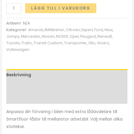
LÄGG TILL I VARUKORG
Artikelnr:
N/A
Kategorier:
Amarok
,
Biltillbehör
,
Citroën
,
Expert
,
Ford
,
Hilux
,
Jumpy
,
Mercedes
,
Nissan
,
NV300
,
Opel
,
Peugeot
,
Renault
,
Toyota
,
Trafic
,
Transit Custom
,
Transporter
,
Vito
,
Vivaro
,
Volkswagen
Beskrivning
Ytterligare information
Recensioner (0)
Anpassa din förvaring i bilen med extra lådavdelare till
Smartfloor-lådor till mellanstor arbetsbil. Välj mellan olika
storlekar.